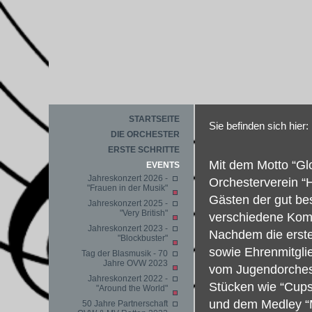
STARTSEITE
Sie befinden sich hier:
DIE ORCHESTER
ERSTE SCHRITTE
Mit dem Motto “Gl
EVENTS
Jahreskonzert 2026 -
Orchesterverein “
"Frauen in der Musik"
Gästen der gut be
Jahreskonzert 2025 -
"Very British"
verschiedene Komp
Jahreskonzert 2023 -
Nachdem die erste
"Blockbuster"
sowie Ehrenmitgli
Tag der Blasmusik - 70
Jahre OVW 2023
vom Jugendorcheste
Jahreskonzert 2022 -
Stücken wie “Cups”
"Around the World"
und dem Medley “M
50 Jahre Partnerschaft