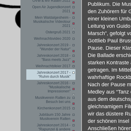
OVW & MV Ratten 2022
Publikum. Die Musi
Open Air Jugendkonzert
den Zuhörern für 
2021
Mein Waldalgesheim -
einer kleinen Umb
Musikalische Videotour
Leitung von Guido
2021
Ostergruß 2021
Marsch”, gefolgt 
Weihnachtsvideo 2020
Gottlieb Paul Brus
Jahreskonzert 2019 -
Pause. Dieser Klas
"Wunder der Natur"
Die Ballade erschi
Jahreskonzert 2018 -
"Bass meets Jazz"
starken Kontraste
Weihnachtsfeier 2017
getragen. Im Mittel
Jahreskonzert 2017 -
wahrhaftige Rockb
"Ruhm durch Musik"
Jahreskonzert 2016 -
Nach der Pause mi
"Musikalische
Medley aus “Tanz 
Impressionen"
Musikverein Ratten zu
aus dem deutschs
Besuch bei uns
gleichnamigem Fil
Kirchenkonzert 2015
wir das düstere 
Jubiläum 150 Jahre
Musikverein Ratten
der schönen Insel
Jahreskonzert 2014 -
Anschließen hören
"Rapunzel & andere