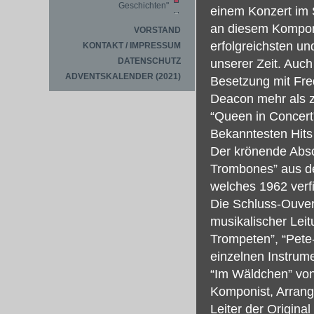
Geschichten"
einem Konzert im
an diesem Komponi
VORSTAND
erfolgreichsten u
KONTAKT / IMPRESSUM
DATENSCHUTZ
unserer Zeit. Auch
ADVENTSKALENDER (2021)
Besetzung mit Fre
Deacon mehr als z
“Queen in Concert
Bekanntesten Hits
Der krönende Absc
Trombones” aus d
welches 1962 verf
Die Schluss-Ouver
musikalischer Lei
Trompeten”, “Pete
einzelnen Instrume
“Im Wäldchen” von
Komponist, Arrang
Leiter der Origina