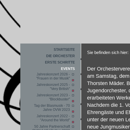
STARTSEITE
Sie befinden sich hier:
DIE ORCHESTER
ERSTE SCHRITTE
Der Orchestervere
EVENTS
Jahreskonzert 2026 -
am Samstag, dem 1
"Frauen in der Musik"
Thorsten Mäder. Be
Jahreskonzert 2025 -
"Very British"
Jugendorchester, 
Jahreskonzert 2023 -
erarbeiteten Werk
"Blockbuster"
Nachdem die 1. Vo
Tag der Blasmusik - 70
Jahre OVW 2023
Ehrengäste und Eh
Jahreskonzert 2022 -
unter der neuen L
"Around the World"
neue Jungmusiker 
50 Jahre Partnerschaft