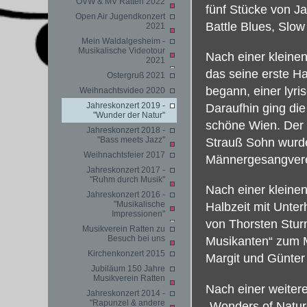
OVW & MV Ratten 2022
fünf Stücke von J
Open Air Jugendkonzert
Battle Blues, Slo
2021
Mein Waldalgesheim -
Musikalische Videotour
Nach einer kleine
2021
das seine erste Ha
Ostergruß 2021
begann, einer lyri
Weihnachtsvideo 2020
Jahreskonzert 2019 -
Daraufhin ging die
"Wunder der Natur"
schöne Wien. Der
Jahreskonzert 2018 -
"Bass meets Jazz"
Strauß Sohn wurd
Weihnachtsfeier 2017
Männergesangverei
Jahreskonzert 2017 -
"Ruhm durch Musik"
Nach einer kleine
Jahreskonzert 2016 -
"Musikalische
Halbzeit mit Unte
Impressionen"
von Thorsten Stur
Musikverein Ratten zu
Besuch bei uns
Musikanten“ zum M
Kirchenkonzert 2015
Margit und Günter 
Jubiläum 150 Jahre
Musikverein Ratten
Nach einer weiter
Jahreskonzert 2014 -
"Rapunzel & andere
„Wonders of Natur