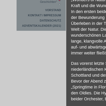
Geschichten"
Kraft und die Wund
VORSTAND
In den ersten beid
KONTAKT / IMPRESSUM
der Bewunderung 
DATENSCHUTZ
Überleben in der Ti
ADVENTSKALENDER (2021)
Welt der Natur. D
wunderschönen La
lange, klangvolle 
auf- und abwärts
immer weiter fließ
Das vorerst letzt
niederländischen 
Schottland und de
Bevor der Abend zu
„Springtime in Fl
den Oldies. Die 
beider Orchester,